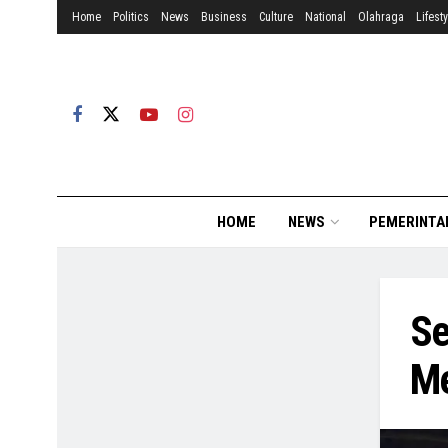
Home
Politics
News
Business
Culture
National
Olahraga
Lifesty
HOME
NEWS
PEMERINTA
Se
Me