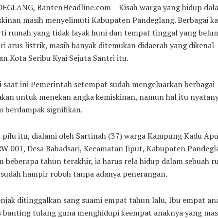
EGLANG, BantenHeadline.com – Kisah warga yang hidup dal
skinan masih menyelimuti Kabupaten Pandeglang. Berbagai ka
ti rumah yang tidak layak huni dan tempat tinggal yang belu
iri arus listrik, masih banyak ditemukan didaerah yang dikenal
n Kota Seribu Kyai Sejuta Santri itu.
i saat ini Pemerintah setempat sudah mengeluarkan berbagai
jakan untuk menekan angka kemiskinan, namun hal itu nyatan
m berdampak signifikan.
 pilu itu, dialami oleh Sartinah (37) warga Kampung Kadu Ap
RW 001, Desa Babadsari, Kecamatan Jiput, Kabupaten Pandegl
 beberapa tahun terakhir, ia harus rela hidup dalam sebuah 
 sudah hampir roboh tanpa adanya penerangan.
jak ditinggalkan sang suami empat tahun lalu, Ibu empat ana
s banting tulang guna menghidupi keempat anaknya yang mas