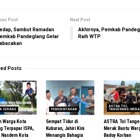
ous Post
Next Post
edap, Sambut Ramadan
Akhirnya, Pemkab Pandeg
emkab Pandeglang Gelar
Raih WTP
abacakan
ted
Posts
ASTRA TOL
A SERANG
PEMERINTAHAN
TANGERANG-MERA
n Warga Kota
Sempat Tidur di
ASTRA Tol Tange
g Terpapar ISPA,
Kuburan, Jahiri Kini
Merak Bantu War
 Nasdem Kota
Menangis Bahagia
Baduy Korban