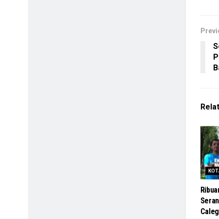
Previ
S
P
B
Rela
KOT
Ribua
Seran
Caleg