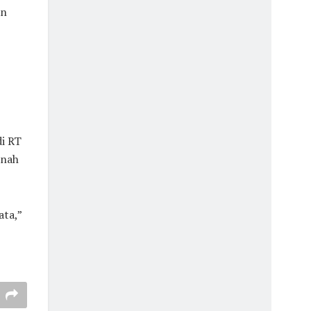
an
di RT
inah
ata,”