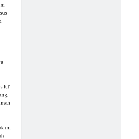
am
sus
m
ya
us RT
ang.
rumah
k ini
ih