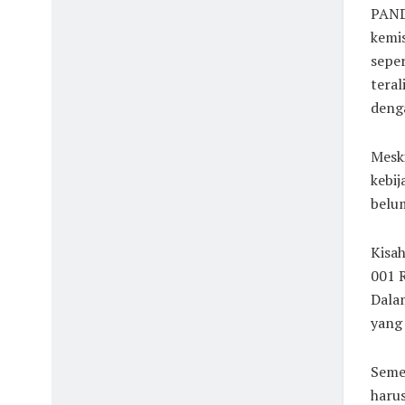
PAND
kemi
seper
teral
denga
Mesk
kebi
belu
Kisah
001 
Dalam
yang
Semen
haru