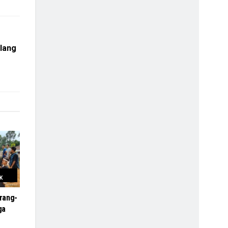
lang
K
rang-
ga