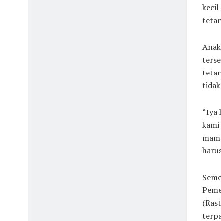
kecil
teta
Anak 
terse
tetan
tidak
“Iya 
kami 
mamp
harus
Semen
Peme
(Rast
terp