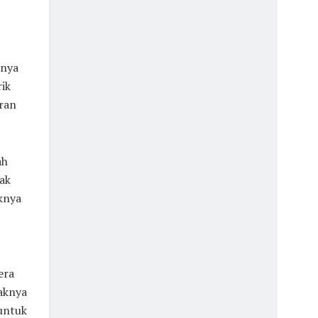
unya
ik
aran
ah
ak
knya
era
naknya
untuk