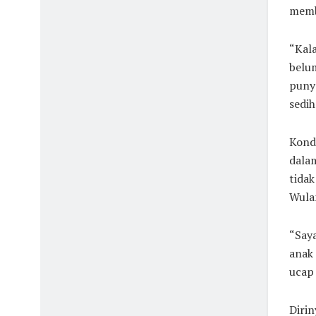
memb
“Kala
belu
punya
sedih
Kondi
dalam
tidak
Wulan
“Saya
anak 
ucap 
Diri