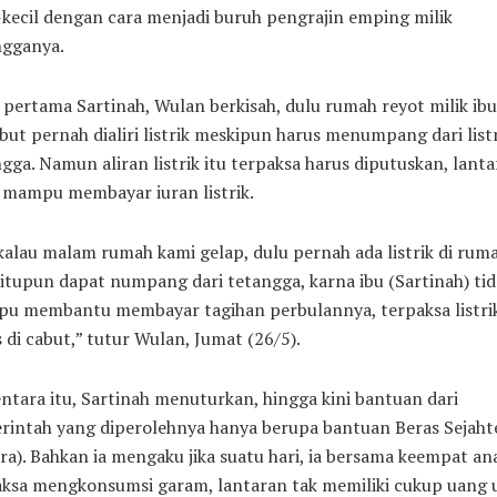
-kecil dengan cara menjadi buruh pengrajin emping milik
ngganya.
pertama Sartinah, Wulan berkisah, dulu rumah reyot milik ib
but pernah dialiri listrik meskipun harus menumpang dari listr
gga. Namun aliran listrik itu terpaksa harus diputuskan, lant
 mampu membayar iuran listrik.
kalau malam rumah kami gelap, dulu pernah ada listrik di rum
itupun dapat numpang dari tetangga, karna ibu (Sartinah) tid
u membantu membayar tagihan perbulannya, terpaksa listri
 di cabut,” tutur Wulan, Jumat (26/5).
tara itu, Sartinah menuturkan, hingga kini bantuan dari
rintah yang diperolehnya hanya berupa bantuan Beras Sejaht
ra). Bahkan ia mengaku jika suatu hari, ia bersama keempat a
aksa mengkonsumsi garam, lantaran tak memiliki cukup uang 