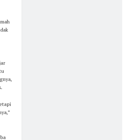
a mah
idak
jar
tu
gnya,
.
etapi
nya,”
rba