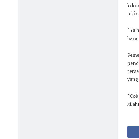
kekur
pikir
“Ya 
hara
Seme
penda
terse
yang 
“Coba
kilah