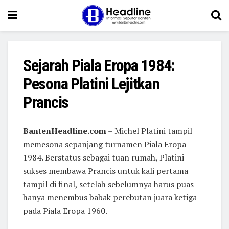
Sejarah Piala Eropa 1984:
Pesona Platini Lejitkan
Prancis
BantenHeadline.com
– Michel Platini tampil
memesona sepanjang turnamen Piala Eropa
1984. Berstatus sebagai tuan rumah, Platini
sukses membawa Prancis untuk kali pertama
tampil di final, setelah sebelumnya harus puas
hanya menembus babak perebutan juara ketiga
pada Piala Eropa 1960.