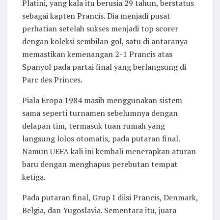
Platini, yang kala itu berusia 29 tahun, berstatus
sebagai kapten Prancis. Dia menjadi pusat
perhatian setelah sukses menjadi top scorer
dengan koleksi sembilan gol, satu di antaranya
memastikan kemenangan 2-1 Prancis atas
Spanyol pada partai final yang berlangsung di
Parc des Princes.
Piala Eropa 1984 masih menggunakan sistem
sama seperti turnamen sebelumnya dengan
delapan tim, termasuk tuan rumah yang
langsung lolos otomatis, pada putaran final.
Namun UEFA kali ini kembali menerapkan aturan
baru dengan menghapus perebutan tempat
ketiga.
Pada putaran final, Grup I diisi Prancis, Denmark,
Belgia, dan Yugoslavia. Sementara itu, juara