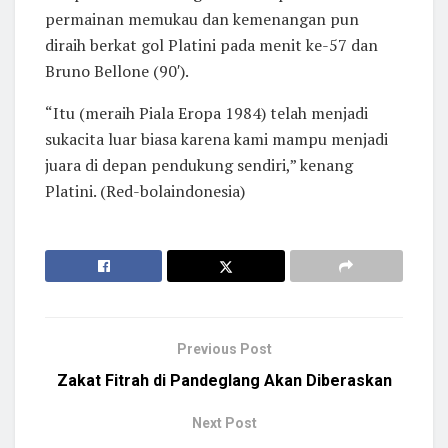
permainan memukau dan kemenangan pun
diraih berkat gol Platini pada menit ke-57 dan
Bruno Bellone (90′).
“Itu (meraih Piala Eropa 1984) telah menjadi
sukacita luar biasa karena kami mampu menjadi
juara di depan pendukung sendiri,” kenang
Platini. (Red-bolaindonesia)
Previous Post
Zakat Fitrah di Pandeglang Akan Diberaskan
Next Post