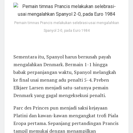
Pemain timnas Prancis melakukan selebrasi-usai mengalahkan
Spanyol 2-0, pada Euro 1984
Sementara itu, Spanyol harus bersusah payah
mengalahkan Denmark. Bermain 1-1 hingga
babak perpanjangan waktu, Spanyol melangkah
ke final usai menang adu penalti 5-4. Preben
Elkjaer Larsen menjadi satu-satunya pemain
Denmark yang gagal mengeksekusi penalti.
Parc des Princes pun menjadi saksi kejayaan
Platini dan kawan-kawan mengangkat trofi Piala
Eropa pertama. Sepanjang pertandingan Prancis
tampil memukai dengan menampilkan