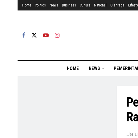
Home
Politics
News
Business
Culture
National
Olahraga
Lifesty
HOME
NEWS
PEMERINTA
Pe
Ra
Jalu