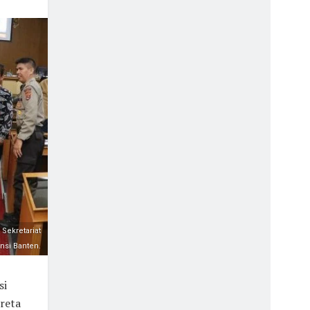
Sekretariat
nsi Banten.
si
reta