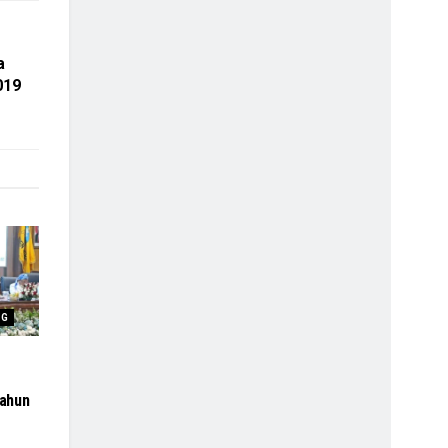
a
019
NG
ahun