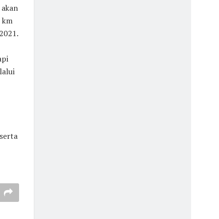
 akan
7 km
2021.
api
alui
serta