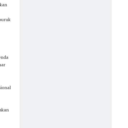
lkan
buruk
enda
nar
ional
akan