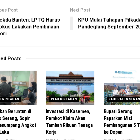
ous Post
Next Post
ekda Banten: LPTQ Harus
KPU Mulai Tahapan Pilkad
okus Lakukan Pembinaan
Pandeglang September 2
ori
ted
Posts
ERINTAHAN
PEMERINTAHAN
KABUPATEN SERA
kan Beruntun di
Investasi di Kasemen,
Bupati Serang
s Serang, Sopir
Pemkot Klaim Akan
Paparkan Misi
Penumpang Angkot
Tambah Ribuan Tenaga
Pembangunan 5 T
Luka
Kerja
ke Depan