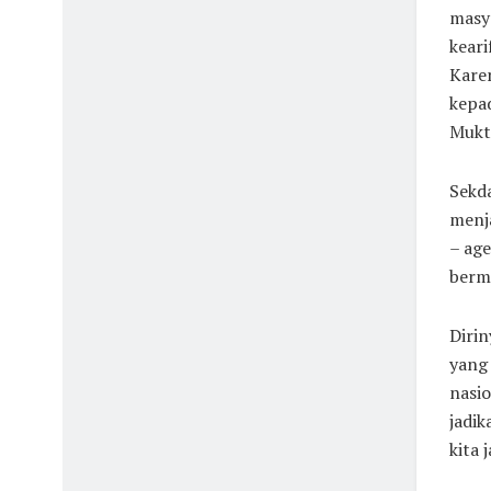
masy
keari
Karen
kepad
Mukt
Sekd
menja
– age
berm
Diri
yang
nasio
jadi
kita 