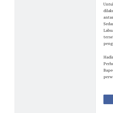
Untuk
dila
anta
Seda
Labua
ters
pengu
Hadi
Perh
Baped
perw