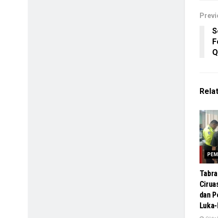
Previ
S
F
Q
Rela
PEM
Tabra
Cirua
dan 
Luka-