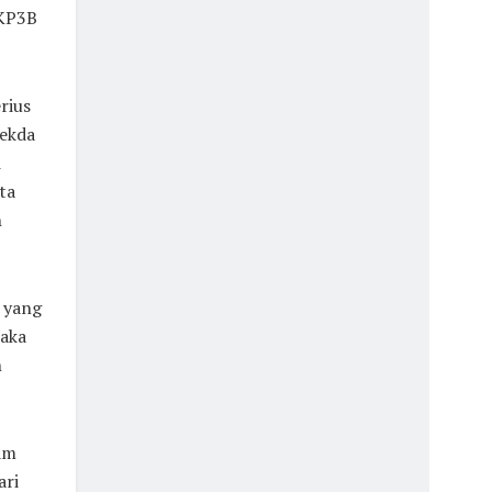
 KP3B
rius
Sekda
i
ta
h
 yang
maka
n
am
ari