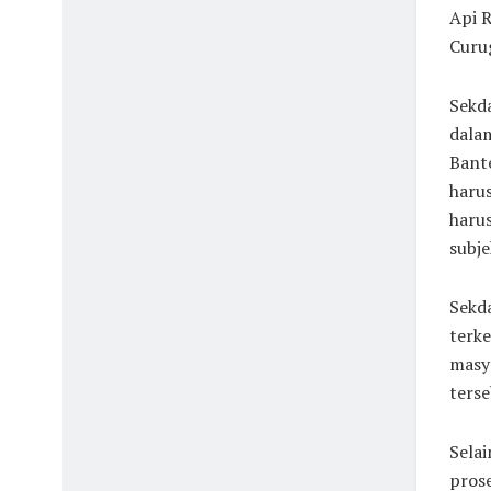
Api 
Curug
Sekd
dala
Bante
haru
haru
subje
Sekd
terke
masy
terse
Sela
prose