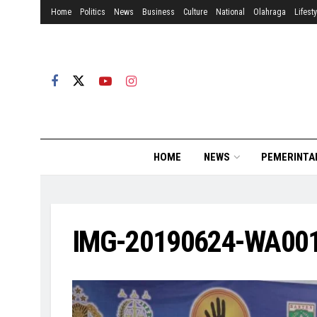
Home
Politics
News
Business
Culture
National
Olahraga
Lifesty
HOME
NEWS
PEMERINTA
IMG-20190624-WA00