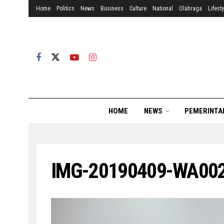
Home
Politics
News
Business
Culture
National
Olahraga
Lifesty
HOME
NEWS
PEMERINTA
IMG-20190409-WA00