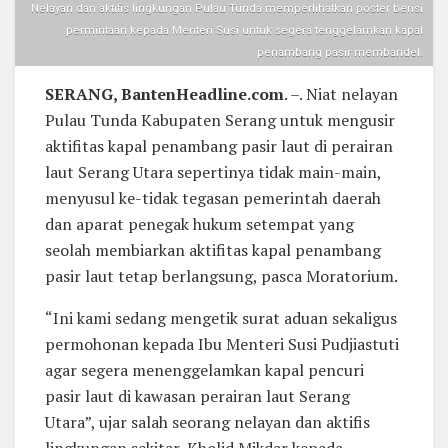
Nelayan dan aktifis lingkungan Pulau Tunda memperlihatkan poster berisi
permintaan kepada Menteri Susi untuk segera tenggelamkan kapal
penambang pasir membandel.
SERANG, BantenHeadline.com
. –. Niat nelayan
Pulau Tunda Kabupaten Serang untuk mengusir
aktifitas kapal penambang pasir laut di perairan
laut Serang Utara sepertinya tidak main-main,
menyusul ke-tidak tegasan pemerintah daerah
dan aparat penegak hukum setempat yang
seolah membiarkan aktifitas kapal penambang
pasir laut tetap berlangsung, pasca Moratorium.
“Ini kami sedang mengetik surat aduan sekaligus
permohonan kepada Ibu Menteri Susi Pudjiastuti
agar segera menenggelamkan kapal pencuri
pasir laut di kawasan perairan laut Serang
Utara”, ujar salah seorang nelayan dan aktifis