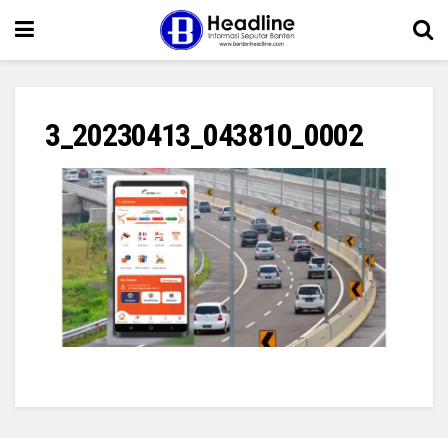
3_20230413_043810_0002