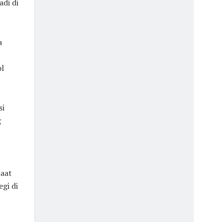
di di
a
ol
si
g
saat
gi di