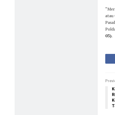
“Mer
atau 
Pasa
Pold
03)
.
Previ
K
R
K
T