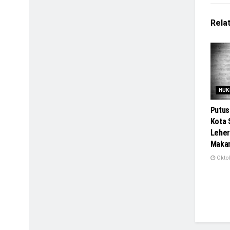
Rela
HUK
Putus
Kota 
Leher
Maka
Oktob