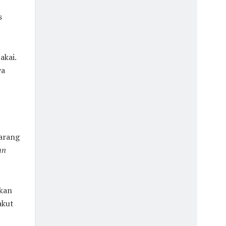
s
akai.
ya
arang
un
kan
akut