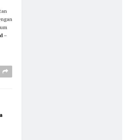
tan
dengan
mum
d –
a