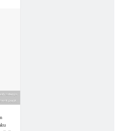
aah satunya
ewek punk.
m
aku