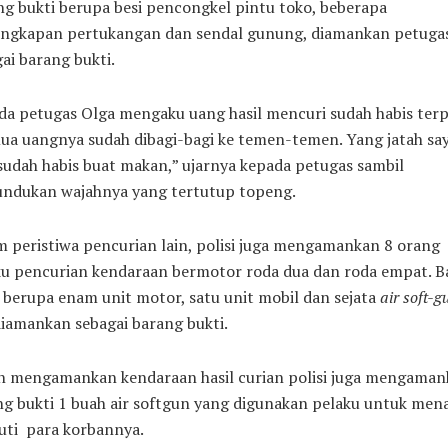
g bukti berupa besi pencongkel pintu toko, beberapa
engkapan pertukangan dan sendal gunung, diamankan petuga
ai barang bukti.
a petugas Olga mengaku uang hasil mencuri sudah habis terp
ua uangnya sudah dibagi-bagi ke temen-temen. Yang jatah sa
sudah habis buat makan,” ujarnya kepada petugas sambil
ndukan wajahnya yang tertutup topeng.
 peristiwa pencurian lain, polisi juga mengamankan 8 orang
ku pencurian kendaraan bermotor roda dua dan roda empat. B
 berupa enam unit motor, satu unit mobil dan sejata
air soft-g
diamankan sebagai barang bukti.
in mengamankan kendaraan hasil curian polisi juga mengaman
g bukti 1 buah air softgun yang digunakan pelaku untuk men
uti para korbannya.