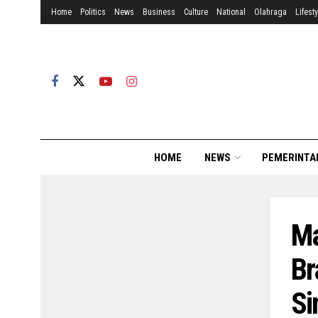
Home
Politics
News
Business
Culture
National
Olahraga
Lifesty
HOME
NEWS
PEMERINTA
Ma
Br
Si