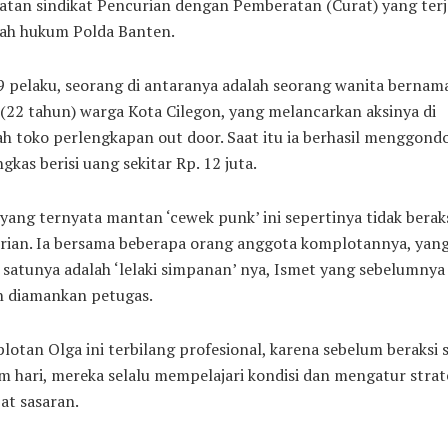
atan sindikat Pencurian dengan Pemberatan (Curat) yang terja
yah hukum Polda Banten.
9 pelaku, seorang di antaranya adalah seorang wanita bernam
(22 tahun) warga Kota Cilegon, yang melancarkan aksinya di
h toko perlengkapan out door. Saat itu ia berhasil menggond
gkas berisi uang sekitar Rp. 12 juta.
yang ternyata mantan ‘cewek punk’ ini sepertinya tidak berak
irian. Ia bersama beberapa orang anggota komplotannya, yan
 satunya adalah ‘lelaki simpanan’ nya, Ismet yang sebelumnya
h diamankan petugas.
otan Olga ini terbilang profesional, karena sebelum beraksi 
 hari, mereka selalu mempelajari kondisi dan mengatur strate
at sasaran.