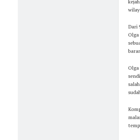
kejah
wila
Dari 
Olga 
sebua
baran
Olga 
send
salah
suda
Kompl
malam
temp