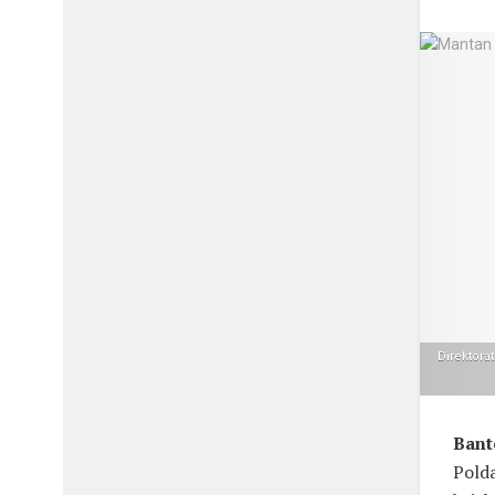
Direktora
Bant
Polda