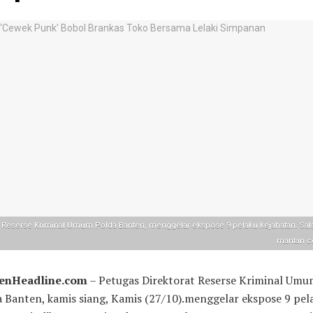
t Reserse Kriminal Umum Polda Banten, menggelar ekspose 9 pelaku kejahatan. Sal
mantan c
enHeadline.com
– Petugas Direktorat Reserse Kriminal Umu
 Banten, kamis siang, Kamis (27/10).menggelar ekspose 9 pel