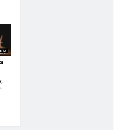
LITA
ta
k,
.
4