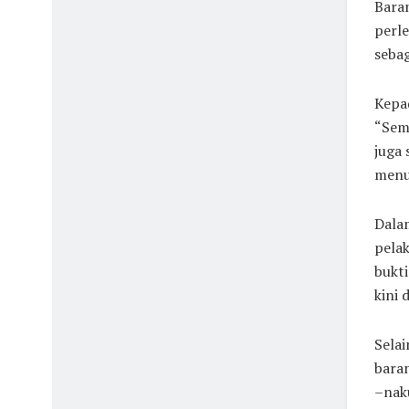
Baran
perl
sebag
Kepad
“Sem
juga 
menu
Dalam
pela
bukti
kini 
Sela
baran
–nak