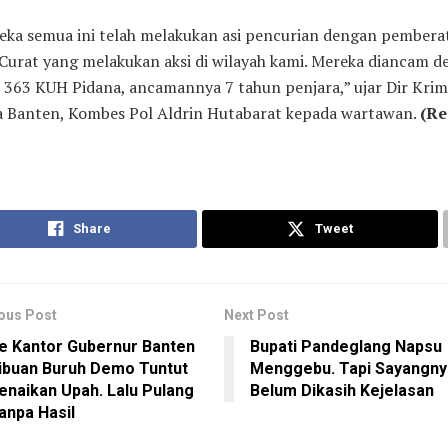
eka semua ini telah melakukan asi pencurian dengan pembera
Curat yang melakukan aksi di wilayah kami. Mereka diancam 
l 363 KUH Pidana, ancamannya 7 tahun penjara,” ujar Dir Kri
a Banten, Kombes Pol Aldrin Hutabarat kepada wartawan.
(Re
Share
Tweet
ous Post
Next Post
e Kantor Gubernur Banten
Bupati Pandeglang Napsu
ibuan Buruh Demo Tuntut
Menggebu. Tapi Sayangny
enaikan Upah. Lalu Pulang
Belum Dikasih Kejelasan
anpa Hasil