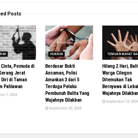
ted
Posts
RIM
HUKRIM
TEMUAN MAYAT BA
 Cinta, Pemuda di
Berdasar Bukti
Hilang 2 Hari, Bali
Serang Jerat
Ancaman, Polisi
Warga Cilegon
 Diri di Taman
Amankan 3 dari 5
Ditemukan Tak
m Pahlawan
Terduga Pelaku
Bernyawa di Leba
Pembunuh Balita Yang
Wajahnya Dilakban
er 7, 2024
Wajahnya Dilakban
September 19, 202
September 20, 2024