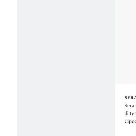
SERA
Sera
di te
Cipoc