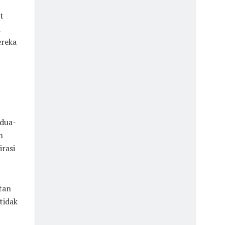
t
i
ereka
rdua-
n
rasi
tan
tidak