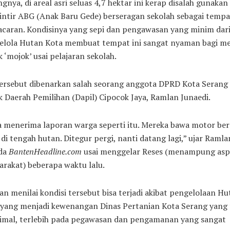
gnya, di areal asri seluas 4,7 hektar ini kerap disalah gunakan
intir ABG (Anak Baru Gede) berseragan sekolah sebagai tempa
acaran. Kondisinya yang sepi dan pengawasan yang minim dar
elola Hutan Kota membuat tempat ini sangat nyaman bagi m
 ‘mojok’ usai pelajaran sekolah.
tersebut dibenarkan salah seorang anggota DPRD Kota Serang
 Daerah Pemilihan (Dapil) Cipocok Jaya, Ramlan Junaedi.
a menerima laporan warga seperti itu. Mereka bawa motor be
di tengah hutan. Ditegur pergi, nanti datang lagi,” ujar Ramla
da
BantenHeadline.com
usai menggelar Reses (menampung aspi
rakat) beberapa waktu lalu.
n menilai kondisi tersebut bisa terjadi akibat pengelolaan Hu
 yang menjadi kewenangan Dinas Pertanian Kota Serang yang 
imal, terlebih pada pegawasan dan pengamanan yang sangat