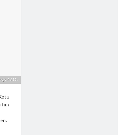
mojok" ABG.
Kota
utan
en.