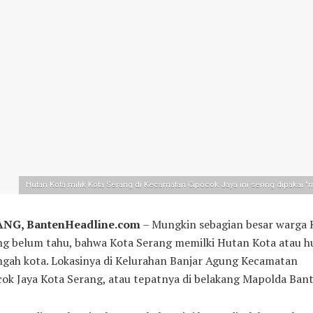
Hutan Kota milik Kota Serang di Kecamatan Cipocok Jaya ini sering dipakai "
NG, BantenHeadline.com
– Mungkin sebagian besar warga 
ng belum tahu, bahwa Kota Serang memilki Hutan Kota atau h
ngah kota. Lokasinya di Kelurahan Banjar Agung Kecamatan
ok Jaya Kota Serang, atau tepatnya di belakang Mapolda Bant