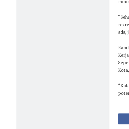
mini
“Seh
rekre
ada, 
Raml
Kerja
Seper
Kota,
“Kala
pote