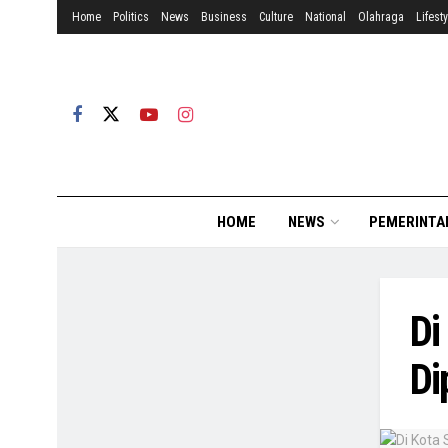
Home
Politics
News
Business
Culture
National
Olahraga
Lifesty
HOME
NEWS
PEMERINTA
Di
Di