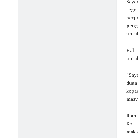
Sayan
segel
berp
peng
untuk
Hal 
untuk
“Say
duan 
kepa
masya
Ramla
Kota
maks