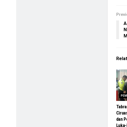
Previ
A
N
M
Rela
PEM
Tabra
Cirua
dan 
Luka-