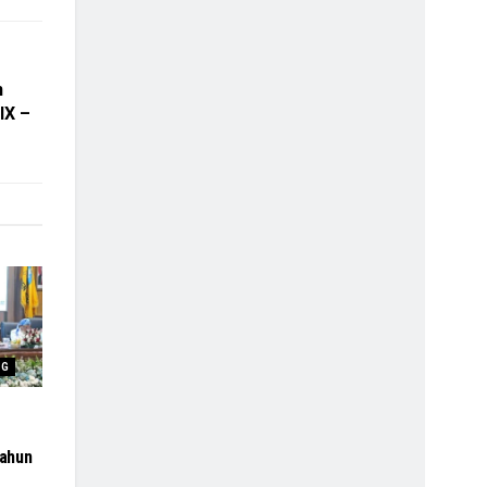
n
IX –
NG
ahun