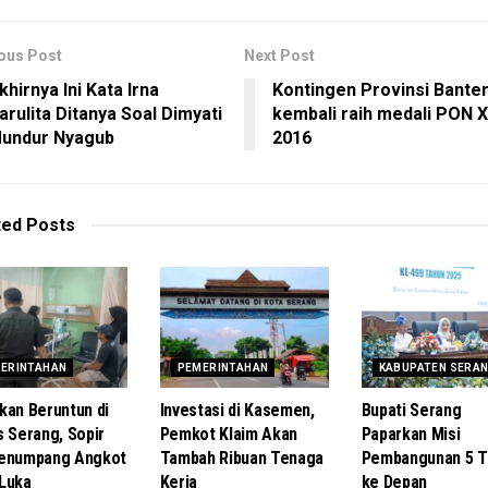
ous Post
Next Post
khirnya Ini Kata Irna
Kontingen Provinsi Bante
arulita Ditanya Soal Dimyati
kembali raih medali PON X
undur Nyagub
2016
ted
Posts
ERINTAHAN
PEMERINTAHAN
KABUPATEN SERA
kan Beruntun di
Investasi di Kasemen,
Bupati Serang
s Serang, Sopir
Pemkot Klaim Akan
Paparkan Misi
Penumpang Angkot
Tambah Ribuan Tenaga
Pembangunan 5 T
Luka
Kerja
ke Depan