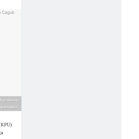
 pertigaan
angtanjung.
(KPU)
ga