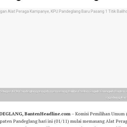
Petugas KPU Pandeglang tengah memasang Baliho Paslon Cagub-Cawagub Banten di
Cigadung Kar
EGLANG, BantenHeadline.com
– Komisi Pemilihan Umum 
paten Pandeglang hari ini (01/11) mulai memasang Alat Pera