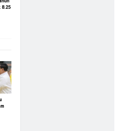
ahun
 8.25
u
am