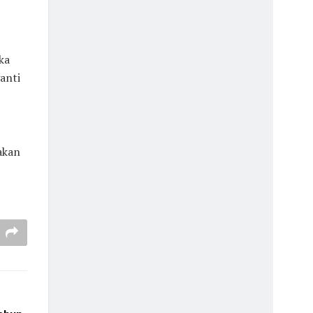
ka
anti
akan