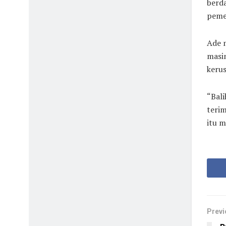
berda
peme
Ade m
masi
keru
“Bali
terim
itu m
Previ