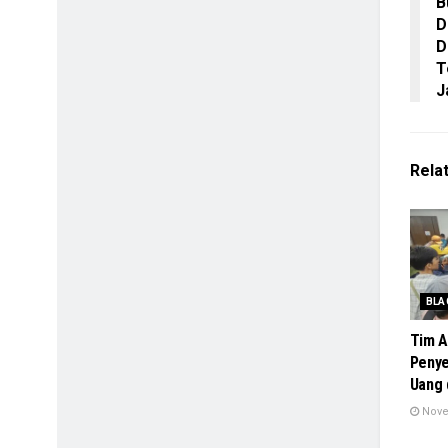
B
D
D
T
J
Rela
BLA
Tim A
Penye
Uang 
Nove