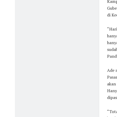
Kamp
Gube
di K
“Hari
hany
hanya
sudah
Pande
Ade 
Pasan
akan 
Hanya
dipa
“Tota