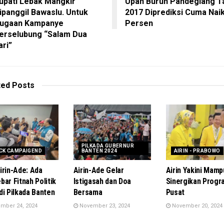
upati Lebak Mangkir
Upah Buruh Pandeglang T
ipanggil Bawaslu. Untuk
2017 Diprediksi Cuma Naik
ugaan Kampanye
Persen
erselubung “Salam Dua
ari”
ted
Posts
PILKADA GUBERNUR
CK CAMPAIGEND
BANTEN 2024
AIRIN - PRABOWO
irin-Ade: Ada
Airin-Ade Gelar
Airin Yakini Mamp
bar Fitnah Politik
Istigasah dan Doa
Sinergikan Progr
di Pilkada Banten
Bersama
Pusat
mber 24, 2024
November 23, 2024
November 20, 2024