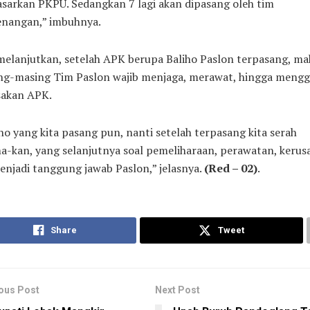
sarkan PKPU. Sedangkan 7 lagi akan dipasang oleh tim
nangan,” imbuhnya.
elanjutkan, setelah APK berupa Baliho Paslon terpasang, ma
ng-masing Tim Paslon wajib menjaga, merawat, hingga mengg
sakan APK.
ho yang kita pasang pun, nanti setelah terpasang kita serah
a-kan, yang selanjutnya soal pemeliharaan, perawatan, kerus
enjadi tanggung jawab Paslon,” jelasnya.
(Red – 02)
.
Share
Tweet
ous Post
Next Post