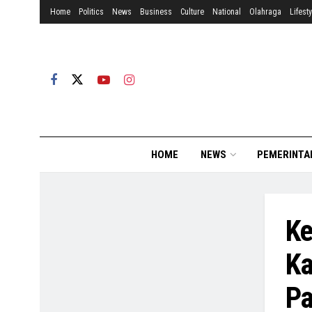
Home
Politics
News
Business
Culture
National
Olahraga
Lifesty
HOME
NEWS
PEMERINTA
Ke
Ka
Pa