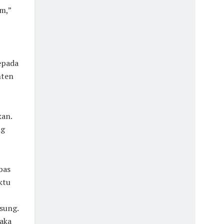
m,”
epada
nten
kan.
ng
bas
ktu
sung.
aka