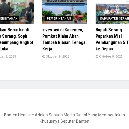
ERINTAHAN
PEMERINTAHAN
KABUPATEN SERA
kan Beruntun di
Investasi di Kasemen,
Bupati Serang
s Serang, Sopir
Pemkot Klaim Akan
Paparkan Misi
Penumpang Angkot
Tambah Ribuan Tenaga
Pembangunan 5 T
Luka
Kerja
ke Depan
er 9, 2025
Oktober 9, 2025
Oktober 8, 2025
Banten Headline Adalah Sebuah Media Digital Yang Memberitakan
Khususnya Seputar Banten