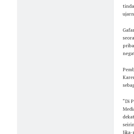
tinda
ujar
Gafa
seora
priba
negat
Pemb
Karen
sebag
“Di P
Media
deka
seir
Jika