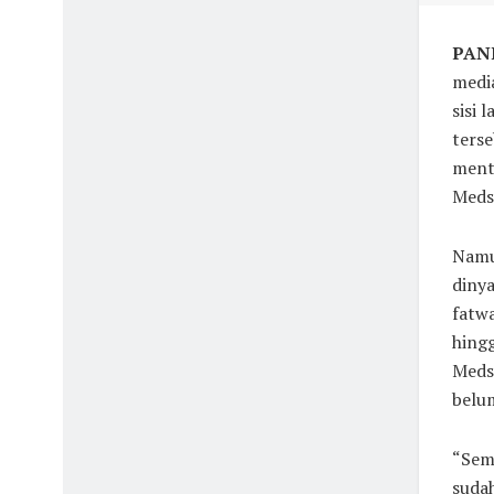
PAND
media
sisi 
terse
ment
Meds
Namu
diny
fatwa
hingg
Meds
belum
“Seme
sudah