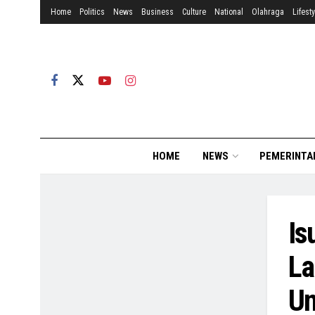
Home
Politics
News
Business
Culture
National
Olahraga
Lifesty
HOME
NEWS
PEMERINTA
Is
La
Un