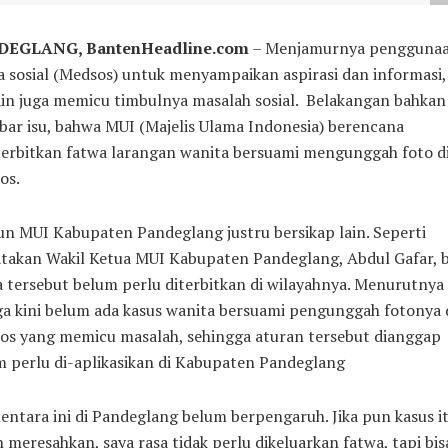
EGLANG, BantenHeadline.com
– Menjamurnya pengguna
 sosial (Medsos) untuk menyampaikan aspirasi dan informasi, 
lain juga memicu timbulnya masalah sosial. Belakangan bahkan
bar isu, bahwa MUI (Majelis Ulama Indonesia) berencana
erbitkan fatwa larangan wanita bersuami mengunggah foto d
os.
n MUI Kabupaten Pandeglang justru bersikap lain. Seperti
atakan Wakil Ketua MUI Kabupaten Pandeglang, Abdul Gafar, 
 tersebut belum perlu diterbitkan di wilayahnya. Menurutnya
a kini belum ada kasus wanita bersuami pengunggah fotonya 
os yang memicu masalah, sehingga aturan tersebut dianggap
 perlu di-aplikasikan di Kabupaten Pandeglang
ntara ini di Pandeglang belum berpengaruh. Jika pun kasus i
 meresahkan, saya rasa tidak perlu dikeluarkan fatwa, tapi bis