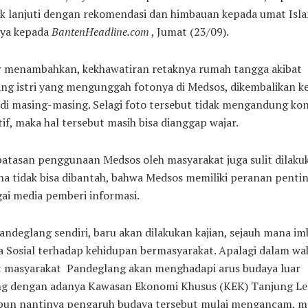
k lanjuti dengan rekomendasi dan himbauan kepada umat Isla
nya kepada
BantenHeadline.com
, Jumat (23/09).
r menambahkan, kekhawatiran retaknya rumah tangga akibat
ng istri yang mengunggah fotonya di Medsos, dikembalikan k
di masing-masing. Selagi foto tersebut tidak mengandung ko
if, maka hal tersebut masih bisa dianggap wajar.
atasan penggunaan Medsos oleh masyarakat juga sulit dilaku
a tidak bisa dibantah, bahwa Medsos memiliki peranan penti
ai media pemberi informasi.
andeglang sendiri, baru akan dilakukan kajian, sejauh mana im
 Sosial terhadap kehidupan bermasyarakat. Apalagi dalam wa
t masyarakat Pandeglang akan menghadapi arus budaya luar
ing dengan adanya Kawasan Ekonomi Khusus (KEK) Tanjung Le
-pun nantinya pengaruh budaya tersebut mulai mengancam, m