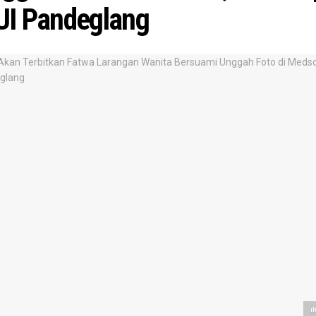
I Pandeglang
i