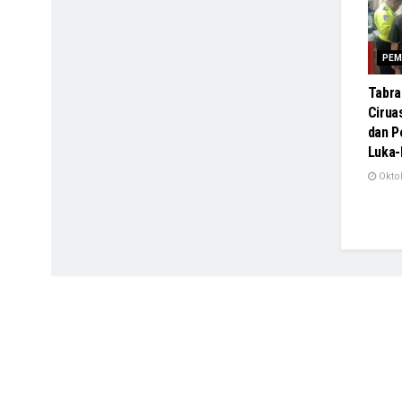
PEM
Tabra
Cirua
dan 
Luka-
Oktob