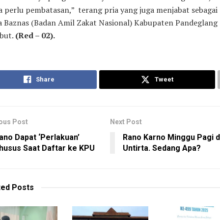
 perlu pembatasan,” terang pria yang juga menjabat sebagai
a Baznas (Badan Amil Zakat Nasional) Kabupaten Pandeglang
but.
(Red – 02).
Share
Tweet
ous Post
Next Post
ano Dapat ‘Perlakuan’
Rano Karno Minggu Pagi d
husus Saat Daftar ke KPU
Untirta. Sedang Apa?
ted
Posts