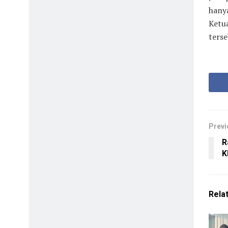
hanya
Ketu
terse
Previ
R
K
Rela