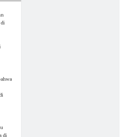
an
di
i
bahwa
di
tu
a di