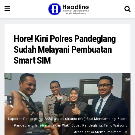
Hore! Kini Polres Pandeglang
Sudah Melayani Pembuatan
Smart SIM
Kapolres Pandeglang, AKBP Indra Lutrianto (Kiri) Saat Mendampingi Bupati
Pandeglang, Irna Narulita dan Wakil Bupati Pandeglang, Tanto Warsono
Arban Ketika Membuat Smart SIM