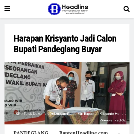
Harapan Krisyanto Jadi Calon
Bupati Pandeglang Buyar
KPU Tolak Dokumen Dukungan Perbaikan Bapaslon Krisyanto-Hendra
Pranova (Red-02)
PANDEGLANG, BantenHeadline.com
–