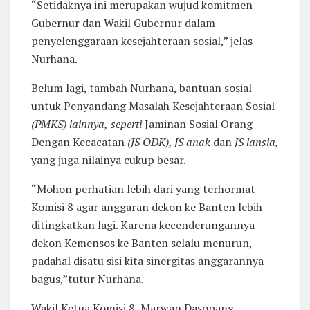
“Setidaknya ini merupakan wujud komitmen
Gubernur dan Wakil Gubernur dalam
penyelenggaraan kesejahteraan sosial,” jelas
Nurhana.
Belum lagi, tambah Nurhana, bantuan sosial
untuk Penyandang Masalah Kesejahteraan Sosial
(
PMKS
)
lainnya
,
seperti
Jaminan Sosial Orang
Dengan Kecacatan
(
JS ODK
),
JS anak
dan
JS lansia
,
yang juga nilainya cukup besar.
“Mohon perhatian lebih dari yang terhormat
Komisi 8 agar anggaran dekon ke Banten lebih
ditingkatkan lagi. Karena kecenderungannya
dekon Kemensos ke Banten selalu menurun,
padahal disatu sisi kita sinergitas anggarannya
bagus,”tutur Nurhana.
Wakil Ketua Komisi 8, Marwan Dasopang