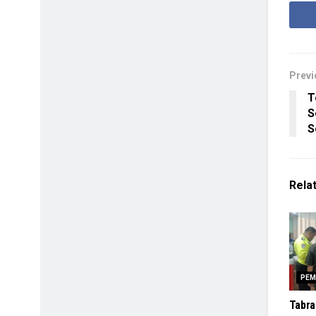
Previ
T
S
S
Rela
PEM
Tabra