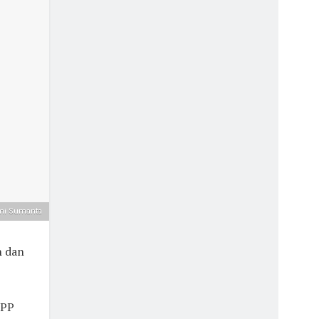
mi Sumanta
n dan
KPP