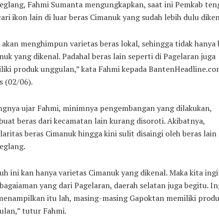
eglang, Fahmi Sumanta mengungkapkan, saat ini Pemkab ten
ri ikon lain di luar beras Cimanuk yang sudah lebih dulu diken
 akan menghimpun varietas beras lokal, sehingga tidak hanya 
uk yang dikenal. Padahal beras lain seperti di Pagelaran juga
liki produk unggulan,” kata Fahmi kepada BantenHeadline.co
 (02/06).
ngnya ujar Fahmi, minimnya pengembangan yang dilakukan,
at beras dari kecamatan lain kurang disoroti. Akibatnya,
aritas beras Cimanuk hingga kini sulit disaingi oleh beras lain 
eglang.
uh ini kan hanya varietas Cimanuk yang dikenal. Maka kita ing
bagaiaman yang dari Pagelaran, daerah selatan juga begitu. In
 menampilkan itu lah, masing-masing Gapoktan memiliki prod
lan,” tutur Fahmi.