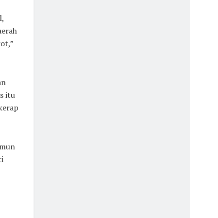
l,
aerah
ot,”
an
s itu
kerap
amun
i