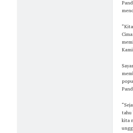
Pand
menca
“Kita
Ciman
memi
Kamis
Saya
membu
popul
Pand
“Seja
tahu 
kita
unggu