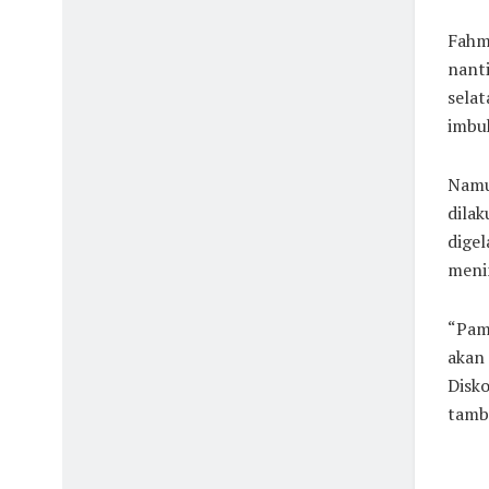
Fahmi
nanti
selat
imbu
Namun
dilak
digel
meni
“Pam
akan 
Disko
tamb