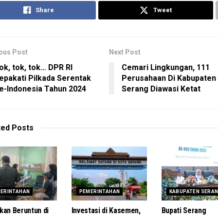
Share
Tweet
ous Post
Next Post
ok, tok, tok… DPR RI
Cemari Lingkungan, 111
epakati Pilkada Serentak
Perusahaan Di Kabupaten
e-Indonesia Tahun 2024
Serang Diawasi Ketat
ted
Posts
ERINTAHAN
PEMERINTAHAN
KABUPATEN SERA
kan Beruntun di
Investasi di Kasemen,
Bupati Serang