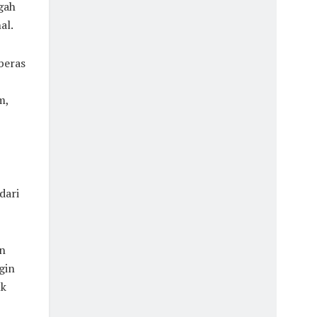
gah
al.
beras
m,
dari
in
gin
uk