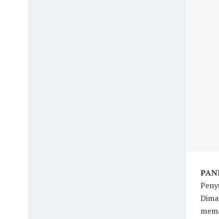
PAND
Peny
Dima
mema