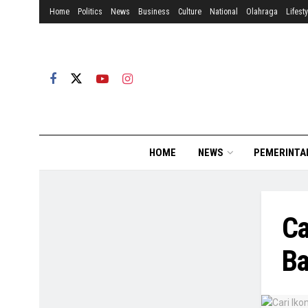
Home
Politics
News
Business
Culture
National
Olahraga
Lifesty
HOME
NEWS
PEMERINTA
Ca
Ba