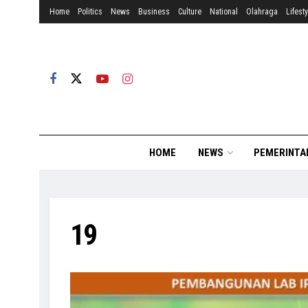
Home
Politics
News
Business
Culture
National
Olahraga
Lifesty
HOME
NEWS
PEMERINTA
19