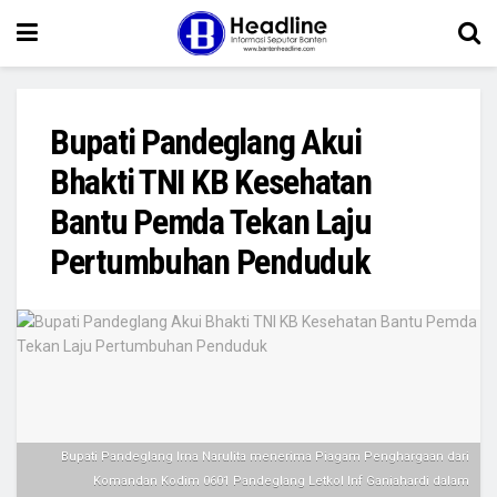
Bupati Pandeglang Akui
Bhakti TNI KB Kesehatan
Bantu Pemda Tekan Laju
Pertumbuhan Penduduk
Bupati Pandeglang Irna Narulita menerima Piagam Penghargaan dari
Komandan Kodim 0601 Pandeglang Letkol Inf Ganiahardi dalam