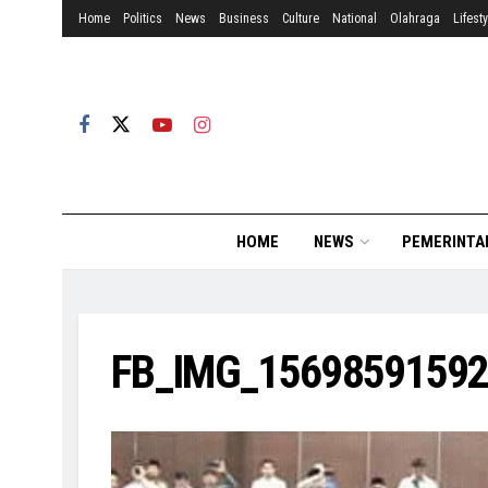
Home
Politics
News
Business
Culture
National
Olahraga
Lifesty
HOME
NEWS
PEMERINTA
FB_IMG_1569859159