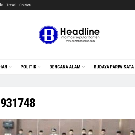
le
Travel
Opinion
HAN
POLITIK
BENCANA ALAM
BUDAYA PARIWISATA
2931748