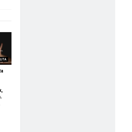
LITA
ta
k,
.
4