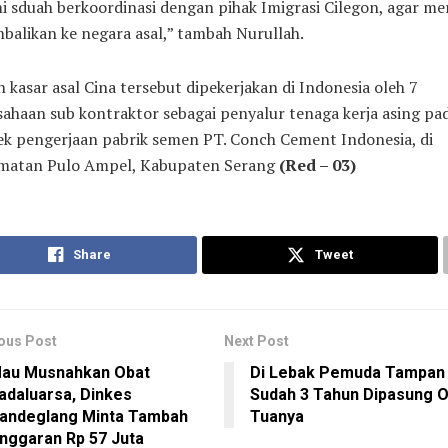
 sduah berkoordinasi dengan pihak Imigrasi Cilegon, agar me
balikan ke negara asal,” tambah Nurullah.
 kasar asal Cina tersebut dipekerjakan di Indonesia oleh 7
ahaan sub kontraktor sebagai penyalur tenaga kerja asing pa
ek pengerjaan pabrik semen PT. Conch Cement Indonesia, di
matan Pulo Ampel, Kabupaten Serang
(Red – 03)
Share
Tweet
ous Post
Next Post
au Musnahkan Obat
Di Lebak Pemuda Tampan
adaluarsa, Dinkes
Sudah 3 Tahun Dipasung 
andeglang Minta Tambah
Tuanya
nggaran Rp 57 Juta