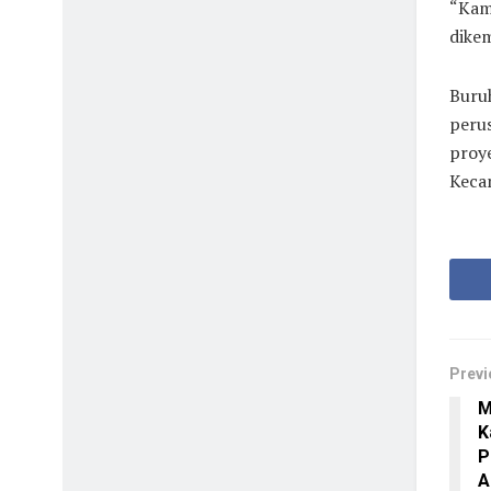
“Kami
dikem
Buruh
perus
proy
Keca
Previ
M
K
P
A