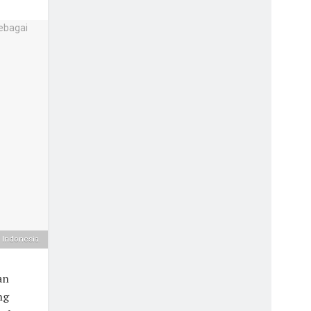
i Indonesia.
an
ng