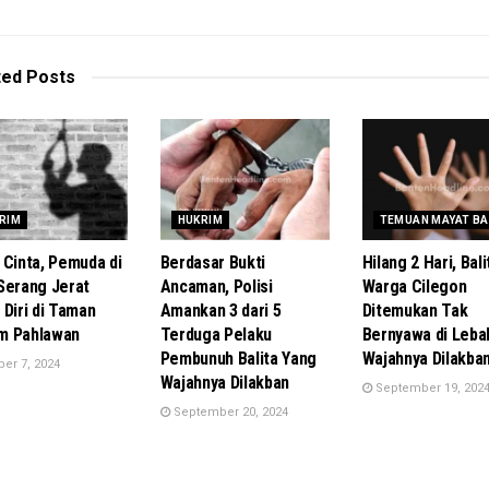
ted
Posts
RIM
HUKRIM
TEMUAN MAYAT BA
 Cinta, Pemuda di
Berdasar Bukti
Hilang 2 Hari, Bali
Serang Jerat
Ancaman, Polisi
Warga Cilegon
 Diri di Taman
Amankan 3 dari 5
Ditemukan Tak
m Pahlawan
Terduga Pelaku
Bernyawa di Leba
Pembunuh Balita Yang
Wajahnya Dilakban
er 7, 2024
Wajahnya Dilakban
September 19, 202
September 20, 2024