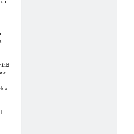
ruh
a
a
iliki
por
lda
l