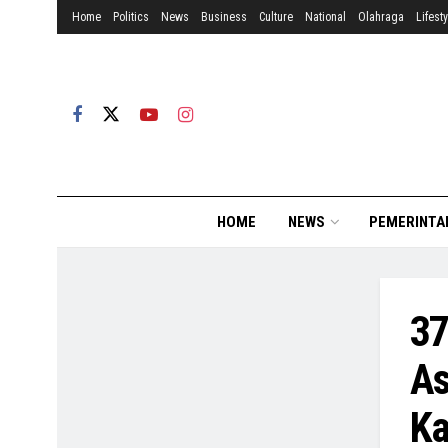
Home
Politics
News
Business
Culture
National
Olahraga
Lifesty
HOME
NEWS
PEMERINTA
37
As
Ka