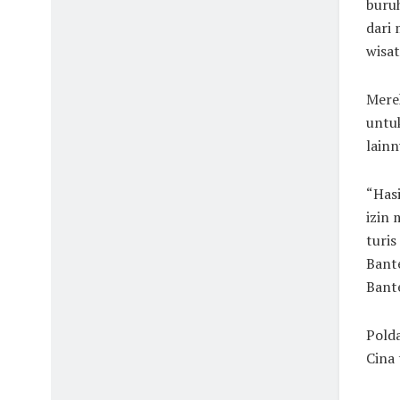
buruh
dari 
wisa
Merek
untuk
lainn
“Hasi
izin 
turis
Bant
Bante
Polda
Cina 