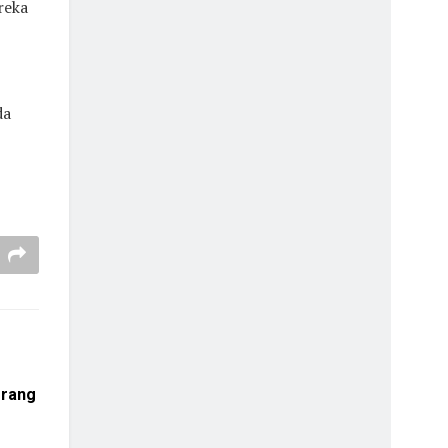
reka
da
Orang