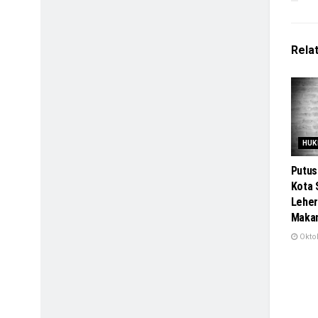
Rela
HUK
Putus
Kota 
Leher
Maka
Oktob