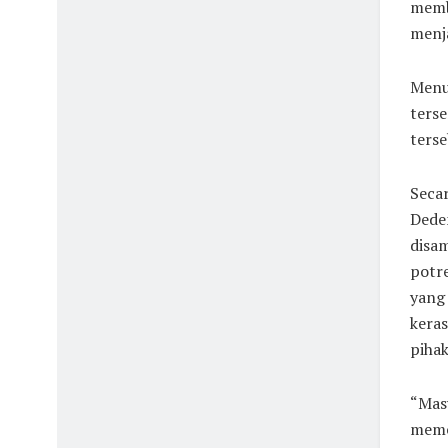
memb
menj
Menu
ters
terse
Seca
Deden
disam
potr
yang 
keras
pihak
“Masy
meme