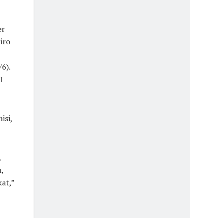
er
iro
6).
I
isi,
,
,
at,”