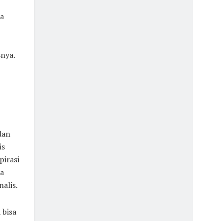
ia
snya.
dan
is
irasi
a
alis.
 bisa