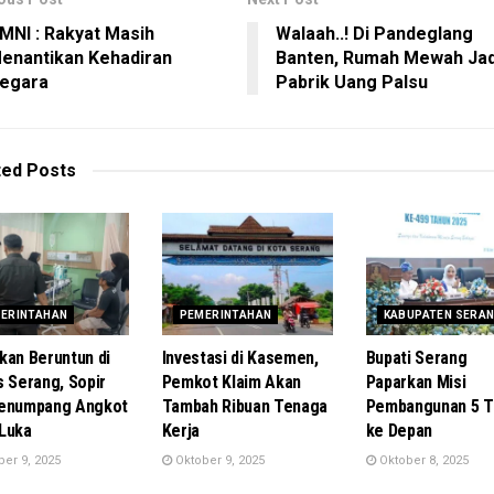
MNI : Rakyat Masih
Walaah..! Di Pandeglang
enantikan Kehadiran
Banten, Rumah Mewah Jad
egara
Pabrik Uang Palsu
ted
Posts
ERINTAHAN
PEMERINTAHAN
KABUPATEN SERA
kan Beruntun di
Investasi di Kasemen,
Bupati Serang
s Serang, Sopir
Pemkot Klaim Akan
Paparkan Misi
Penumpang Angkot
Tambah Ribuan Tenaga
Pembangunan 5 T
Luka
Kerja
ke Depan
er 9, 2025
Oktober 9, 2025
Oktober 8, 2025