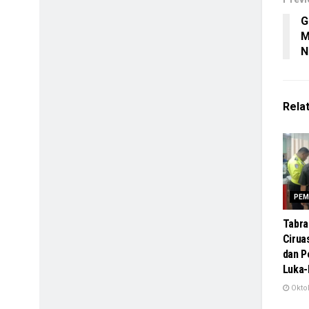
G
M
N
Rela
PEM
Tabra
Cirua
dan 
Luka-
Oktob