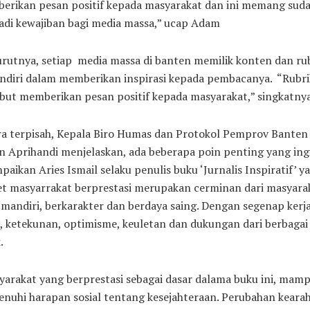
erikan pesan positif kepada masyarakat dan ini memang sud
adi kewajiban bagi media massa,” ucap Adam
rutnya, setiap media massa di banten memilik konten dan ru
endiri dalam memberikan inspirasi kepada pembacanya. “Rubri
but memberikan pesan positif kepada masyarakat,” singkatnya
ra terpisah, Kepala Biro Humas dan Protokol Pemprov Banten
 Aprihandi menjelaskan, ada beberapa poin penting yang ing
paikan Aries Ismail selaku penulis buku ‘Jurnalis Inspiratif’ ya
et masyarrakat berprestasi merupakan cerminan dari masyara
mandiri, berkarakter dan berdaya saing. Dengan segenap kerj
, ketekunan, optimisme, keuletan dan dukungan dari berbagai
.
arakat yang berprestasi sebagai dasar dalama buku ini, mam
nuhi harapan sosial tentang kesejahteraan. Perubahan keara