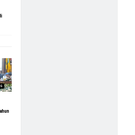
i
NG
ahun