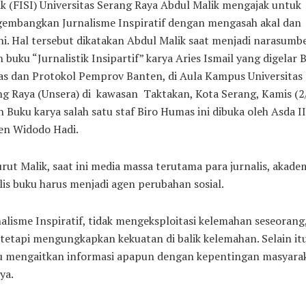
ik (FISI) Universitas Serang Raya Abdul Malik mengajak untuk
embangkan Jurnalisme Inspiratif dengan mengasah akal dan
i. Hal tersebut dikatakan Abdul Malik saat menjadi narasumb
 buku “Jurnalistik Insipartif” karya Aries Ismail yang digelar B
s dan Protokol Pemprov Banten, di Aula Kampus Universitas
g Raya (Unsera) di kawasan Taktakan, Kota Serang, Kamis (2/
 Buku karya salah satu staf Biro Humas ini dibuka oleh Asda II
en Widodo Hadi.
ut Malik, saat ini media massa terutama para jurnalis, akadem
is buku harus menjadi agen perubahan sosial.
alisme Inspiratif, tidak mengeksploitasi kelemahan seseorang
tetapi mengungkapkan kekuatan di balik kelemahan. Selain itu
lu mengaitkan informasi apapun dengan kepentingan masyarak
ya.