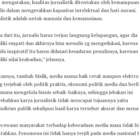
 mengatakan, kualitas jurnalistik ditentukan oleh kemampuan
lis dalam mengerahkan kapasitas intelektual dan hati nurani.
listik adalah untuk manusia dan kemanusiaan.
 dari itu, jurnalis harus terjun langsung kelapangan, agar dia
iki empati dan akhirnya bisa menulis yg mengedukasi, karena
is inspiratif itu harus didasari kesadaran penulisnya, karenan
iki nilai keabadian,” jelasnya.
tasnya, tambah Malik, media massa baik cetak maupun elektro
g terjebak oleh politik praktis, ekonomi politik media dan berfi
mana mengelola bisnis sebaik-baiknya, sehingga jebakan ini
babkan karya jurnalistik tidak mencapai tujuannya yaitu
dirian publik sekalipun hasil karya tersebut akurat dan menar
ecewaan masyarakat terhadap keberadaan media masa tidak bi
tahkan. Fenomena ini tidak hanya terjdi pada media nasional 