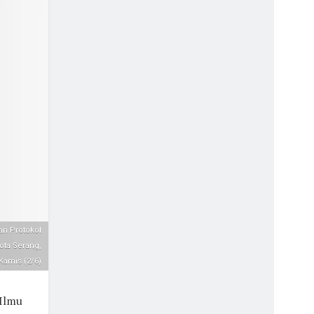
an Protokol
ota Serang,
Kamis (2/6)
 Ilmu