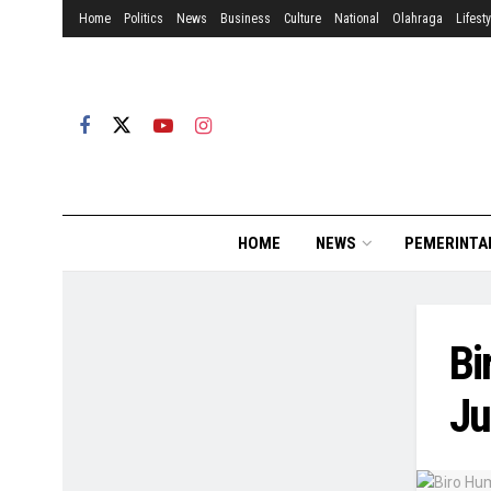
Home
Politics
News
Business
Culture
National
Olahraga
Lifesty
HOME
NEWS
PEMERINTA
Bi
Ju