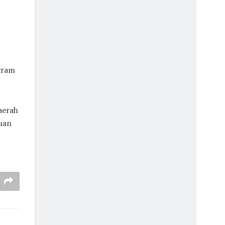
gram
aerah
uan