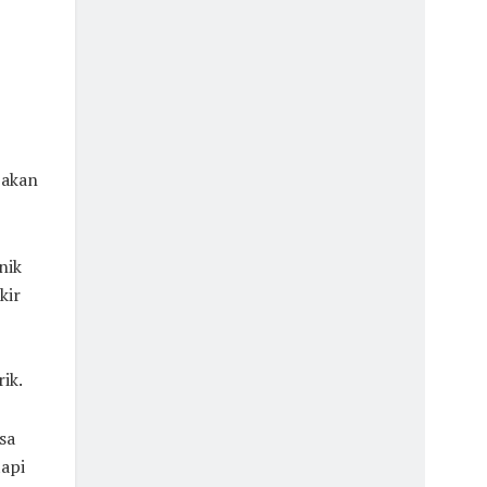
 akan
nik
kir
ik.
sa
tapi