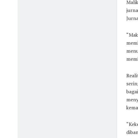
Malik
jurna
Jurna
“Maka
memil
menul
memil
Reali
serin
bagai
menye
keman
“Kek
diban