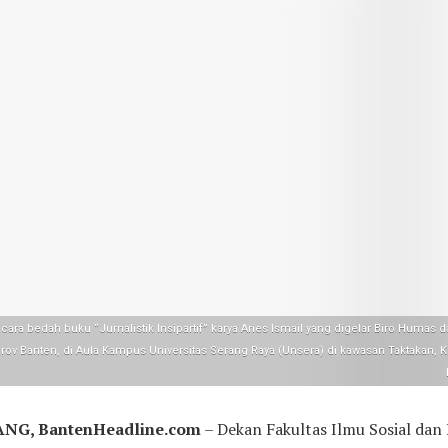
cara bedah buku “Jurnalistik Insipartif” karya Aries Ismail yang digelar Biro Humas d
ov Banten, di Aula Kampus Universitas Serang Raya (Unsera) di kawasan Taktakan, K
NG, BantenHeadline.com
– Dekan Fakultas Ilmu Sosial dan