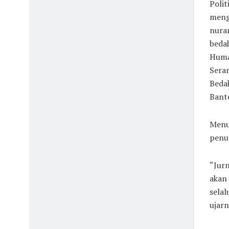
Polit
meng
nuran
bedah
Huma
Seran
Bedah
Bant
Menur
penul
“Jurn
akan 
sela
ujarn