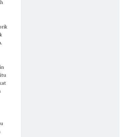
ah
brik
k
.
in
itu
kat
a
pu
h