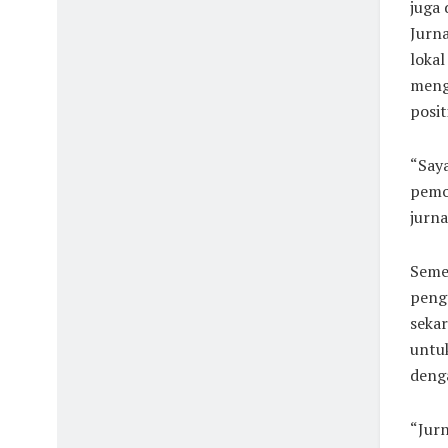
juga 
Jurna
loka
meng
posit
“Saya
pemo
jurna
Semen
penga
seka
untu
denga
“Jurn