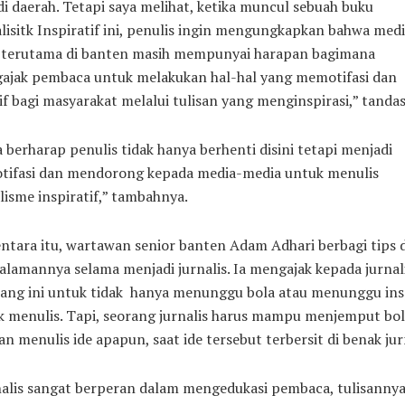
di daerah. Tetapi saya melihat, ketika muncul sebuah buku
lisitk Inspiratif ini, penulis ingin mengungkapkan bahwa med
l terutama di banten masih mempunyai harapan bagimana
ajak pembaca untuk melakukan hal-hal yang memotifasi dan
if bagi masyarakat melalui tulisan yang menginspirasi,” tanda
 berharap penulis tidak hanya berhenti disini tetapi menjadi
tifasi dan mendorong kepada media-media untuk menulis
lisme inspiratif,” tambahnya.
tara itu, wartawan senior banten Adam Adhari berbagi tips 
lamannya selama menjadi jurnalis. Ia mengajak kepada jurnal
rang ini untuk tidak hanya menunggu bola atau menunggu insp
k menulis. Tapi, seorang jurnalis harus mampu menjemput bol
n menulis ide apapun, saat ide tersebut terbersit di benak jurn
alis sangat berperan dalam mengedukasi pembaca, tulisannya