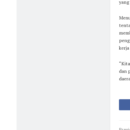
yang 
Menur
tenta
memb
peng
kerja
“Kit
dan 
daer
Previ