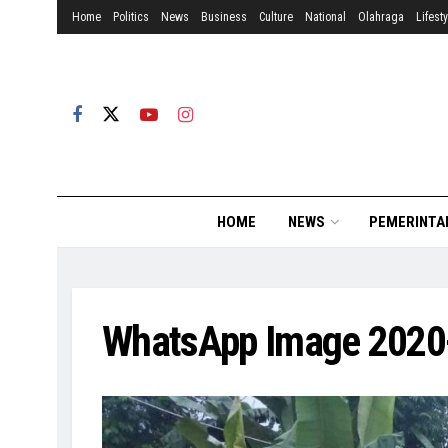
Home
Politics
News
Business
Culture
National
Olahraga
Lifesty
HOME
NEWS
PEMERINTA
WhatsApp Image 2020-